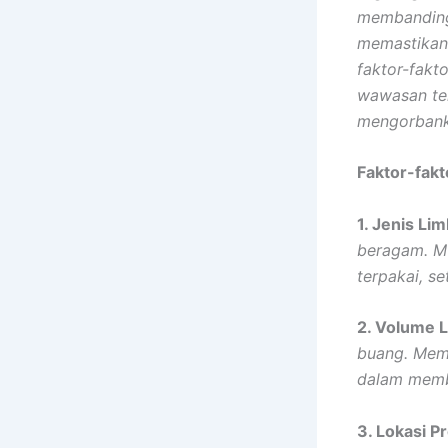
membanding
memastikan 
faktor-fak
wawasan te
mengorbanka
Faktor-fak
1. Jenis Li
beragam. Mu
terpakai, se
2. Volume 
buang. Mem
dalam membu
3. Lokasi P