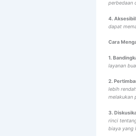
perbedaan d
4. Aksesibil
dapat mema
Cara Menga
1. Banding
layanan bu
2. Pertimb
lebih renda
melakukan 
3. Diskusi
rinci tenta
biaya yang l