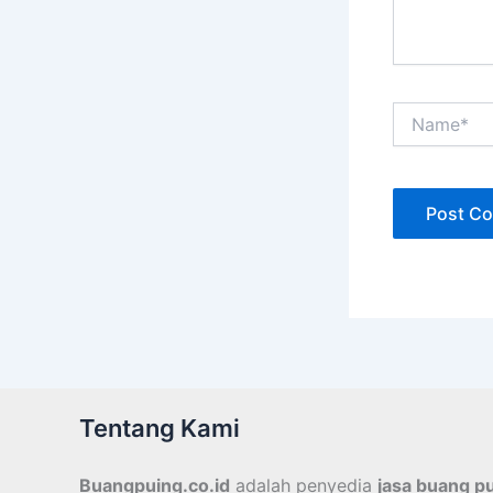
Name*
Tentang Kami
Buangpuing.co.id
adalah penyedia
jasa buang p