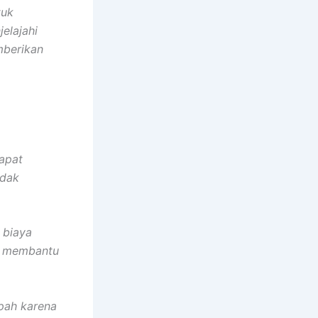
tuk
elajahi
mberikan
dapat
idak
 biaya
n membantu
pah karena