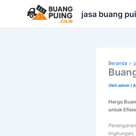
Lewati
ke
jasa buang pu
konten
Beranda
j
Buang
Oleh
admin
/
A
Harga Buan
untuk Efis
Penanganan 
lingkungan,