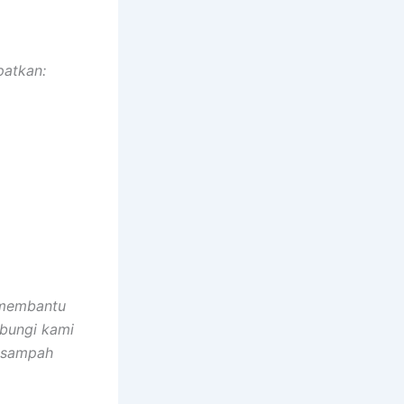
patkan:
p membantu
ubungi kami
g sampah