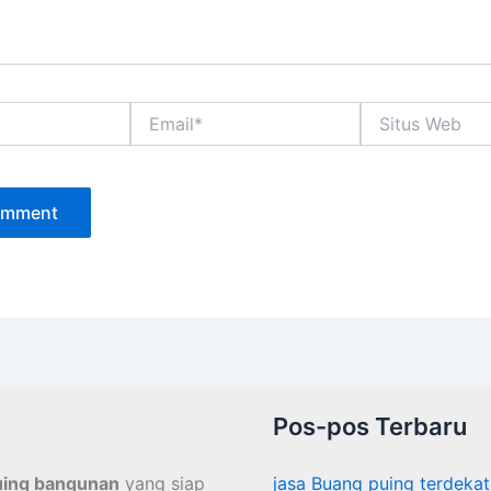
Email*
Situs
Web
Pos-pos Terbaru
uing bangunan
yang siap
jasa Buang puing terdekat