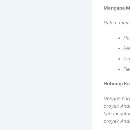
Mengapa Me
Dalam memi
Ha
Pe
Ti
Fle
Hubungi Ka
Dengan harg
proyek Anda
hari ini un
proyek And