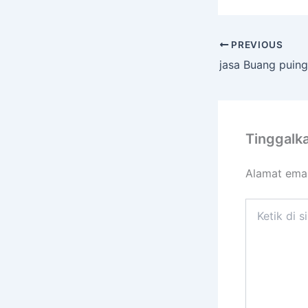
PREVIOUS
jasa Buang puing
Tinggalk
Alamat emai
Ketik
di
sini..