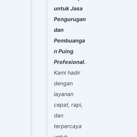
untuk Jasa
Pengurugan
dan
Pembuanga
n Puing
Profesional.
Kami hadir
dengan
layanan
cepat, rapi,
dan
terpercaya
untuk