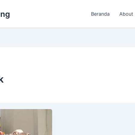
ing
Beranda
About
k