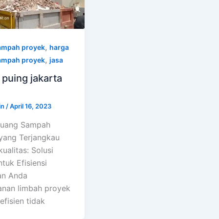
,
ampah proyek
harga
,
ampah proyek
jasa
puing jakarta
in
/
April 16, 2023
Buang Sampah
yang Terjangkau
ualitas: Solusi
tuk Efisiensi
an Anda
nan limbah proyek
fisien tidak