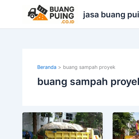
Lewati
ke
jasa buang pu
konten
Beranda
buang sampah proyek
buang sampah proye