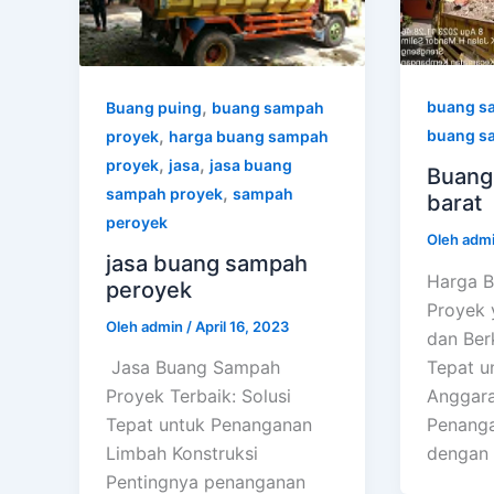
,
buang s
Buang puing
buang sampah
,
buang s
proyek
harga buang sampah
,
,
proyek
jasa
jasa buang
Buang 
,
sampah proyek
sampah
barat
peroyek
Oleh
adm
jasa buang sampah
Harga 
peroyek
Proyek 
Oleh
admin
/
April 16, 2023
dan Berk
Tepat un
Jasa Buang Sampah
Anggar
Proyek Terbaik: Solusi
Penanga
Tepat untuk Penanganan
dengan e
Limbah Konstruksi
Pentingnya penanganan