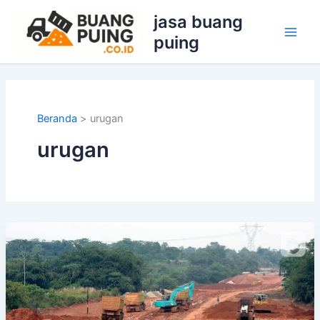
Lewati
jasa buang
ke
puing
konten
Beranda
urugan
urugan