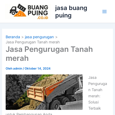
Lewati
jasa buang
ke
puing
konten
Beranda
jasa pengurugan
Jasa Pengurugan Tanah merah
Jasa Pengurugan Tanah
merah
Oleh
admin
/
Oktober 14, 2024
Jasa
Penguruga
n Tanah
merah:
Solusi
Terbaik
untuk Pembangunan Anda