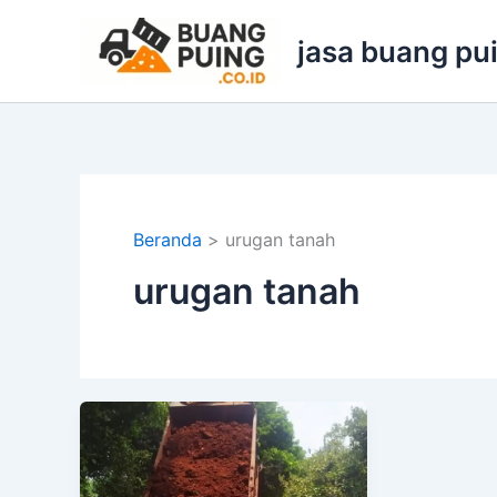
Lewati
ke
jasa buang pu
konten
Beranda
urugan tanah
urugan tanah