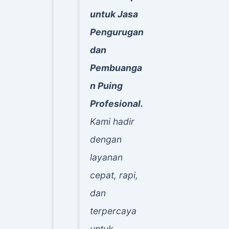
untuk Jasa
Pengurugan
dan
Pembuanga
n Puing
Profesional.
Kami hadir
dengan
layanan
cepat, rapi,
dan
terpercaya
untuk