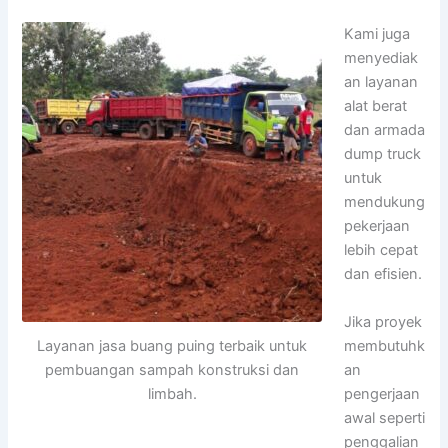
Kami juga
menyediak
an layanan
alat berat
dan armada
dump truck
untuk
mendukung
pekerjaan
lebih cepat
dan efisien.
Jika proyek
membutuhk
Layanan jasa buang puing terbaik untuk
an
pembuangan sampah konstruksi dan
pengerjaan
limbah.
awal seperti
penggalian