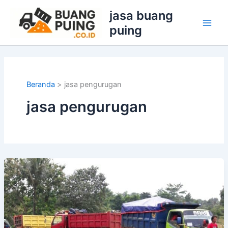
Lewati
jasa buang
ke
puing
konten
Beranda
jasa pengurugan
jasa pengurugan