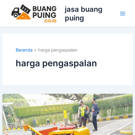
Lewati
jasa buang
ke
puing
konten
Beranda
harga pengaspalan
harga pengaspalan