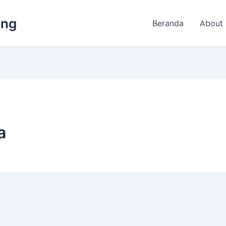
ing
Beranda
About
a