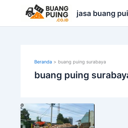
Lewati
ke
jasa buang pu
konten
Beranda
buang puing surabaya
buang puing surabay